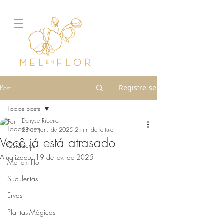
Post
Registre-se
Todos posts
Denyse Ribeiro
Todos posts
28 de jan. de 2025
2 min de leitura
Você já está atrasado
Cuidados
Atualizado:
19 de fev. de 2025
Mel em Flor
Suculentas
Ervas
Plantas Mágicas