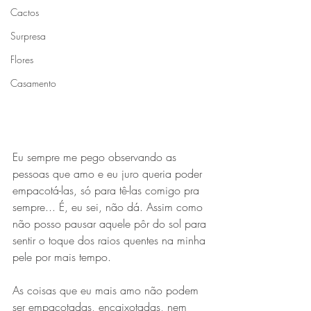
Cactos
Surpresa
Flores
Casamento
Eu sempre me pego observando as 
pessoas que amo e eu juro queria poder 
empacotá-las, só para tê-las comigo pra 
sempre... É, eu sei, não dá. Assim como 
não posso pausar aquele pôr do sol para 
sentir o toque dos raios quentes na minha 
pele por mais tempo.
As coisas que eu mais amo não podem 
ser empacotadas, encaixotadas, nem 