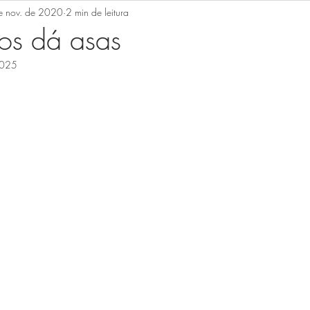
e nov. de 2020
2 min de leitura
o
os dá asas
2025