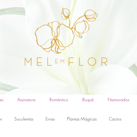
90,
es
Assinatura
Romântico
Buquê
Namorados
or
Suculentas
Ervas
Plantas Mágicas
Cactos