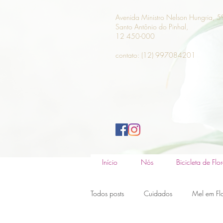
Avenida Ministro Nelson Hungria, 5
Santo Antônio do Pinhal,
12 450-000
contato: (12) 997084201
Início
Nós
Bicicleta de Flor
Todos posts
Cuidados
Mel em Fl