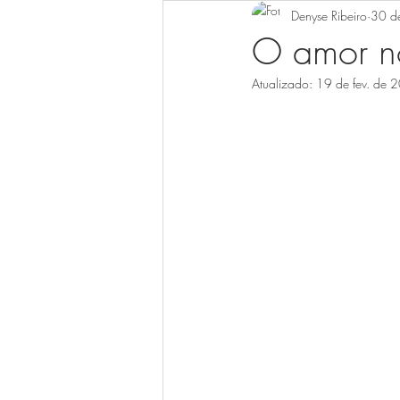
Denyse Ribeiro
30 d
Surpresa
Flores
Casament
O amor n
Atualizado:
19 de fev. de 