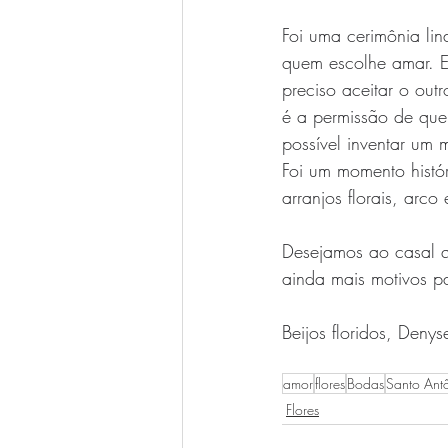
Foi uma cerimônia lin
quem escolhe amar. E
preciso aceitar o out
é a permissão de que
possível inventar um 
Foi um momento histó
arranjos florais, arc
Desejamos ao casal qu
ainda mais motivos p
Beijos floridos, Denys
amor
flores
Bodas
Santo Antô
Flores