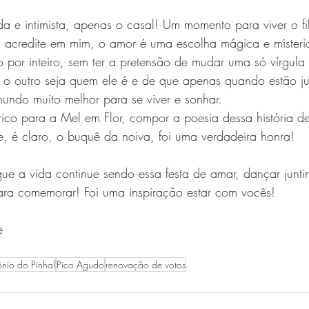
da e intimista, apenas o casal! Um momento para viver o f
 acredite em mim, o amor é uma escolha mágica e misteri
ro por inteiro, sem ter a pretensão de mudar uma só vírgula
 o outro seja quem ele é e de que apenas quando estão ju
mundo muito melhor para se viver e sonhar.
rico para a Mel em Flor, compor a poesia dessa história 
o e, é claro, o buquê da noiva, foi uma verdadeira honra! 
e a vida continue sendo essa festa de amar, dançar juntin
ara comemorar! Foi uma inspiração estar com vocês! 
e
nio do Pinhal
Pico Agudo
renovação de votos