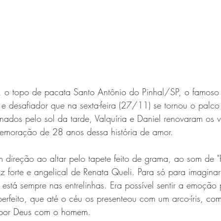
, o topo de pacata Santo Antônio do Pinhal/SP, o famoso
 desafiador que na sexta-feira (27/11) se tornou o palco 
inados pelo sol da tarde, Valquíria e Daniel renovaram os 
emoração de 28 anos dessa história de amor.
 direção ao altar pelo tapete feito de grama, ao som de "P
z forte e angelical de Renata Queli. Para só para imagina
está sempre nas entrelinhas. Era possível sentir a emoção 
erfeito, que até o céu os presenteou com um arco-íris, 
com
 por Deus com o homem. 