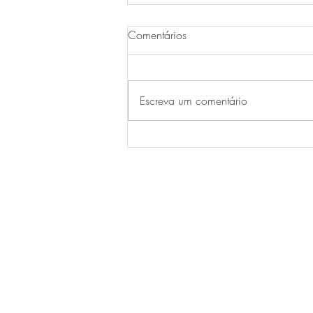
Comentários
Escreva um comentário
Somos do time natural, quanto
mais autêntico MELHOR!
SOBRE A MEL EM FLOR
Quem somos
Como encomendar?
Formas de Pagamento
Entregas
Agenda
Blog