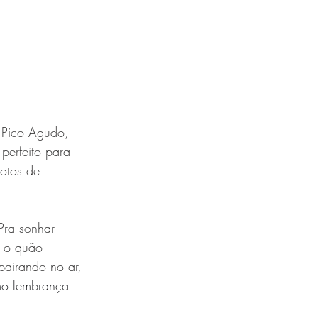
 Pico Agudo, 
perfeito para 
votos de 
ra sonhar - 
r o quão 
pairando no ar, 
o lembrança 