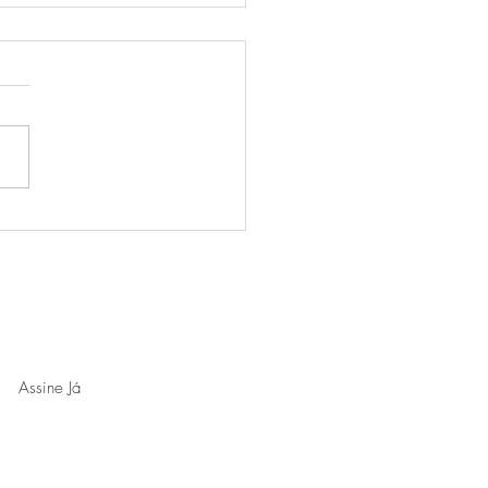
do mandar flores?
a novidades e eventos.
Assine Já