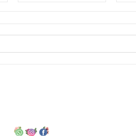
Quan
4 passos simples para cuidar
da sua Orquídea Cymbidium
Assine nossa lista par
SOMOS ONLINE
Encomende até terça-feira
Agende a entrega
Contato