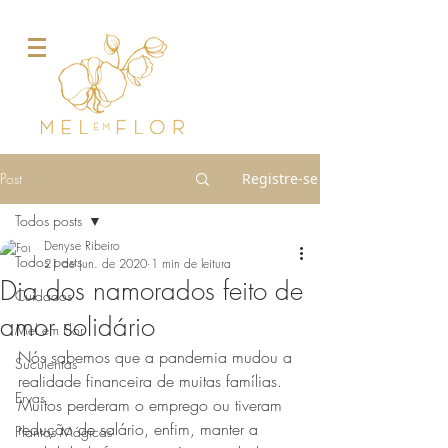
Post
Registre-se
Todos posts
Denyse Ribeiro
Todos posts
21 de jun. de 2020
1 min de leitura
Dia dos namorados feito de
Cuidados
amor solidário
Mel em Flor
Nós sabemos que a pandemia mudou a 
Suculentas
realidade financeira de muitas famílias. 
Ervas
Muitos perderam o emprego ou tiveram 
redução de salário, enfim, manter a 
Plantas Mágicas