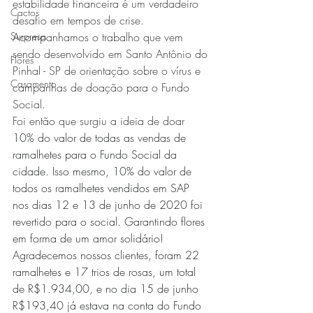
estabilidade financeira é um verdadeiro 
Cactos
desafio em tempos de crise.
Surpresa
Acompanhamos o trabalho que vem 
sendo desenvolvido em Santo Antônio do 
Flores
Pinhal - SP de orientação sobre o vírus e 
Casamento
campanhas de doação para o Fundo 
Social. 
Foi então que surgiu a ideia de doar 
10% do valor de todas as vendas de 
ramalhetes para o Fundo Social da 
cidade. Isso mesmo, 10% do valor de 
todos os ramalhetes vendidos em SAP 
nos dias 12 e 13 de junho de 2020 foi 
revertido para o social. Garantindo flores 
em forma de um amor solidário! 
Agradecemos nossos clientes, foram 22 
ramalhetes e 17 trios de rosas, um total 
de R$1.934,00, e no dia 15 de junho 
R$193,40 já estava na conta do Fundo 