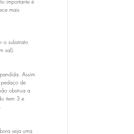
to importante é 
ece mais 
 o substrato 
m sal).
xpandida. Assim 
m pedaço de 
 não obstrua a 
o item 3 e 
. 