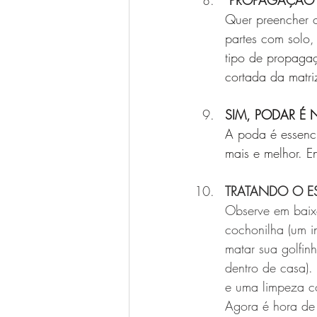
PROPAGAÇÃO
Quer preencher o
partes com solo,
t
ipo de propagaç
cortada da matriz
SIM, PODAR É 
A poda é essenci
mais e melhor. E
TRATANDO O E
Observe em baixo
cochonilha (um i
matar sua golfin
dentro de casa).
e uma limpeza co
Agora é hora de