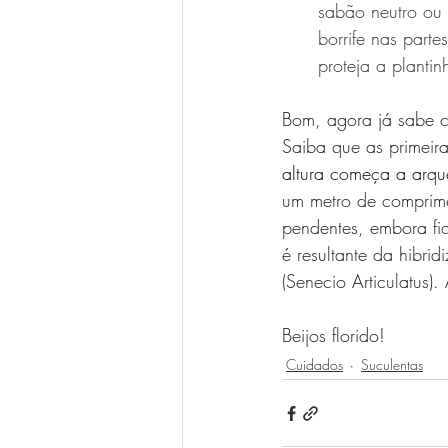
sabão neutro ou 
borrife nas parte
proteja a planti
Bom, agora já sabe c
Saiba que as primeir
altura começa a arqu
um metro de comprime
pendentes, embora fi
é resultante da hibri
(Senecio Articulatus).
Beijos florido!
Cuidados
Suculentas