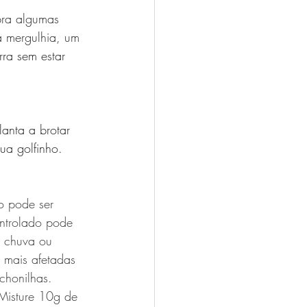
bra algumas 
a mergulhia, um 
ra sem estar 
lanta a brotar 
ua golfinho.
o pode ser 
ntrolado pode 
a chuva ou 
 mais afetadas 
chonilhas.
 Misture 10g de 