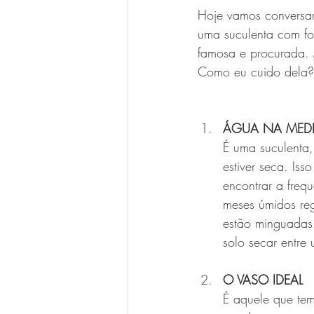
Hoje vamos conversar
uma suculenta com fol
famosa e procurada. 
Como eu cuido dela? 
ÁGUA NA MEDI
É uma suculenta
estiver seca. Is
encontrar a fre
meses úmidos reg
estão minguadas 
solo secar entre
O VASO IDEAL
É aquele que tem