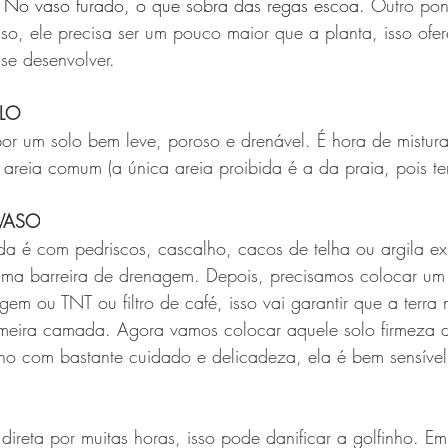
 No vaso furado, o que sobra das regas escoa. 
Outro pon
o, ele precisa ser um pouco maior que a planta, isso ofer
se desenvolver.
LO
por um solo bem leve, poroso e drenável. É hora de misturar
reia comum (a única areia proibida é a da praia, pois te
VASO
a é com pedriscos, cascalho, cacos de telha ou argila e
 uma barreira de drenagem. Depois, precisamos colocar u
em ou TNT ou filtro de café, isso vai garantir que a terra
meira camada. Agora vamos colocar aquele solo firmeza d
nho com bastante cuidado e delicadeza, ela é bem sensível