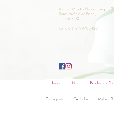
Avenida Ministro Nelson Hungria, 5
Santo Antônio do Pinhal,
12 450-000
contato: (12) 997084201
Início
Nós
Bicicleta de Flor
Todos posts
Cuidados
Mel em Fl