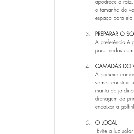
apodrece a raiz.
o tamanho do vas
espaço para ela 
PREPARAR O SO
A preferência é 
para mudas com a
CAMADAS DO 
A primeira camad
vamos construir
manta de jardinag
drenagem da pri
encaixar a golfi
O LOCAL
 Evite a luz solar direta por muitas horas, isso pode danificar a golfinho. Embora seja uma 