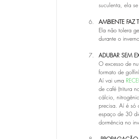
suculenta, ela s
AMBIENTE FAZ 
Ela não tolera g
durante o inverno
ADUBAR SEM E
O excesso de nut
formato de golfi
Aí vai uma 
RECE
de café (tritura n
cálcio, nitrogên
precisa. Aí é só
espaço de 30 dia
dormência no inv