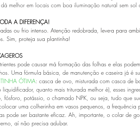
e dá melhor em locais com boa iluminação natural sem sol d
TODA A DIFERENÇA!
eadas ou frio intenso. Atenção redobrada, leve-a para ambi
s. Sim, proteja sua plantinha!
XAGEROS 
rientes pode causar má formação das folhas e elas podem
nhos. Uma fórmula básica, de manutenção e caseira já é suf
ITINHA ÓTIMA
: casca de ovo, misturada com casca de b
o liquidificador, quanto mais triturada melhor é), esses ingre
io, fósforo, potássio, o chamado NPK, ou seja, tudo que su
 colocar uma colherinha em vasos pequenos, a frequência 
s pode ser bastante eficaz. Ah, importante, o colar de gol
erno, aí não precisa adubar.