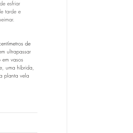
e esfriar 
e tarde e 
ueimar.
centímetros de 
m ultrapassar 
o em vasos 
e, uma híbrida, 
a planta vela 