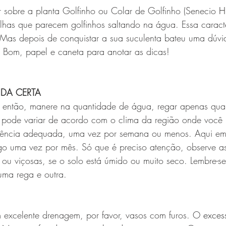
 sobre a planta Golfinho ou Colar de Golfinho (Senecio 
H
has que parecem golfinhos saltando na água. Essa caracter
Mas depois de conquistar a sua suculenta bateu uma dúvi
Bom, papel e caneta para anotar as dicas!
DA CERTA
, então, manere na quantidade de água, regar apenas quan
so pode variar de acordo com o clima da região onde você 
quência adequada, uma vez por semana ou menos. Aqui e
o uma vez por mês. Só que é preciso atenção, observe as 
ou viçosas, se o solo está úmido ou muito seco. L
embre-se
 uma rega e outra.
 excelente drenagem, por favor, vasos com furos. O
 exces