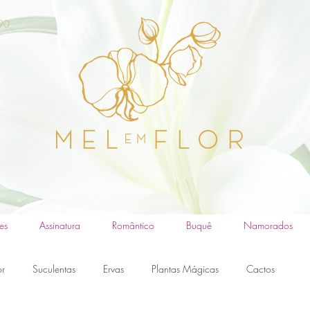
90,
es
Assinatura
Romântico
Buquê
Namorados
or
Suculentas
Ervas
Plantas Mágicas
Cactos