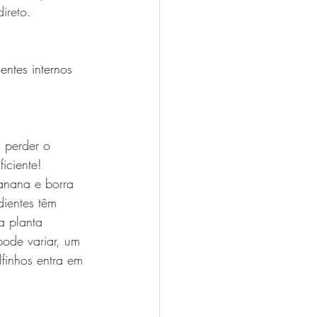
ireto.
entes internos 
 perder o 
iciente!
anana e borra 
dientes têm 
a planta 
pode variar, um 
finhos entra em 