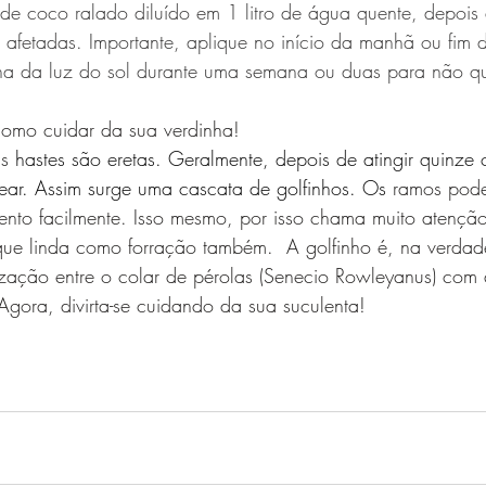
de coco ralado diluído em 1 litro de água quente, depois d
s afetadas. Importante, aplique no início da manhã ou fim d
nha da luz do sol durante uma semana ou duas para não q
omo cuidar da sua verdinha!
as
 hastes são eretas. Geralmente, depois de atingir quinze 
ear. Assim surge uma cascata de golfinhos. Os
 ramos pode
nto facilmente. Isso mesmo, por isso chama muito atençã
que linda como forração também.  A golfinho é, na verdad
dização entre o colar de pérolas (Senecio Rowleyanus) com 
 Agora, divirta-se cuidando da sua suculenta! 