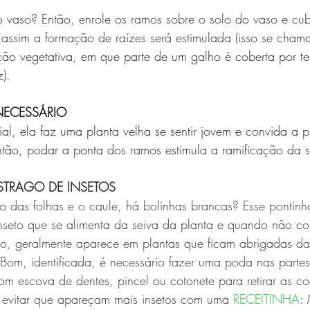
 vaso? Então, enrole os ramos sobre o solo do vaso e cu
 assim a formação de raízes será estimulada (isso se cham
ão vegetativa, em que parte de um galho é coberta por ter
). 
NECESSÁRIO
al, ela faz uma planta velha se sentir jovem e convida a p
ntão, podar a ponta dos ramos estimula a ramificação da s
STRAGO DE INSETOS 
 das folhas e o caule, há bolinhas brancas? Esse pontinh
nseto que se alimenta da seiva da planta e quando não co
ho, geralmente aparece em plantas que ficam abrigadas d
 Bom, identificada, é necessário fazer uma poda nas partes
m escova de dentes, pincel ou cotonete para retirar as co
 evitar que apareçam mais insetos com uma 
RECEITINHA
: