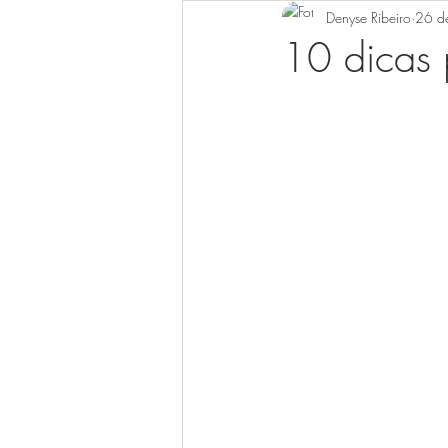
Denyse Ribeiro
26 d
Surpresa
Flores
Casament
10 dicas 